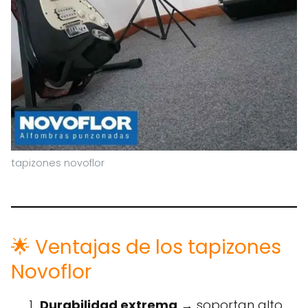
tapizones novoflor
🌟 Ventajas de los tapizones
Novoflor
Durabilidad extrema
→ soportan alto