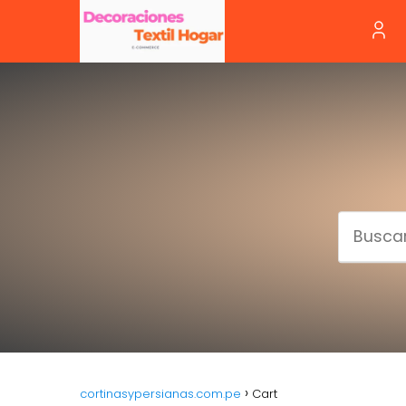
cortinasypersianas.com.pe
Cart