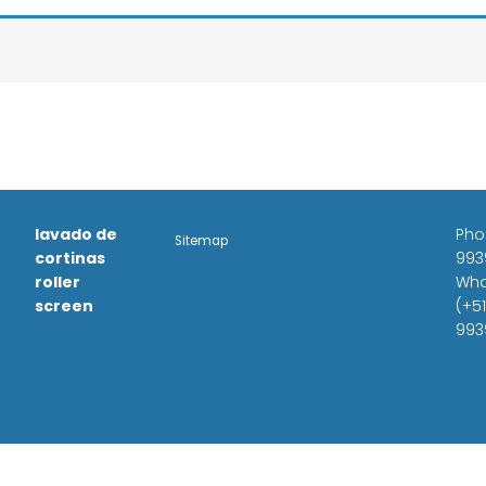
lavado de
Pho
Sitemap
cortinas
993
roller
Wha
screen
(+51
993