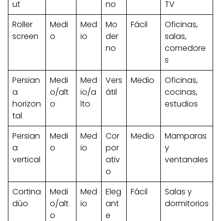
ut
no
TV
Roller
Medi
Med
Mo
Fácil
Oficinas,
screen
o
io
der
salas,
no
comedore
s
Persian
Medi
Med
Vers
Medio
Oficinas,
a
o/alt
io/a
átil
cocinas,
horizon
o
lto
estudios
tal
Persian
Medi
Med
Cor
Medio
Mamparas
a
o
io
por
y
vertical
ativ
ventanales
o
Cortina
Medi
Med
Eleg
Fácil
Salas y
dúo
o/alt
io
ant
dormitorios
o
e