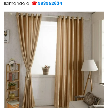
llamando al
☎
993952634