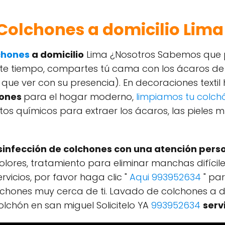
Colchones a domicilio Lima
chones
a domicilio
Lima ¿Nosotros Sabemos que p
e tiempo, compartes tú cama con los ácaros de l
a que ver con su presencia). En decoraciones texti
hones
para el hogar moderno,
limpiamos tu colch
os químicos para extraer los ácaros, las pieles mu
sinfección de colchones con una atención perso
 olores, tratamiento para eliminar manchas difícil
rvicios, por favor haga clic "
Aqui 993952634
" pa
olchones muy cerca de ti. Lavado de colchones a dom
colchón en san miguel Solicitelo YA
993952634
serv