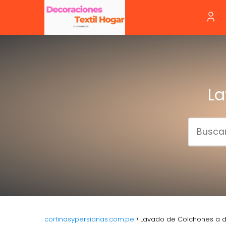
La
cortinasypersianas.com.pe
Lavado de Colchones a d