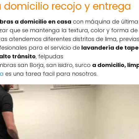
domicilio recojo y entrega
bras a domicilio en casa
con máquina de última g
r que se mantenga la textura, color y forma de s
as atendemos diferentes distritos de lima, previa
sionales para el servicio de
lavandería de tapet
alto tránsito
, felpudas
mbras san Borja, san isidro, surco
a domicilio, lim
ra
es una tarea facil para nosotros.